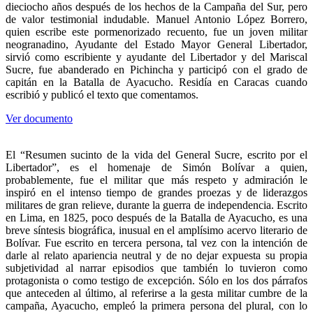
dieciocho años después de los hechos de la Campaña del Sur, pero
de valor testimonial indudable. Manuel Antonio López Borrero,
quien escribe este pormenorizado recuento, fue un joven militar
neogranadino, Ayudante del Estado Mayor General Libertador,
sirvió como escribiente y ayudante del Libertador y del Mariscal
Sucre, fue abanderado en Pichincha y participó con el grado de
capitán en la Batalla de Ayacucho. Residía en Caracas cuando
escribió y publicó el texto que comentamos.
Ver documento
El “Resumen sucinto de la vida del General Sucre, escrito por el
Libertador”, es el homenaje de Simón Bolívar a quien,
probablemente, fue el militar que más respeto y admiración le
inspiró en el intenso tiempo de grandes proezas y de liderazgos
militares de gran relieve, durante la guerra de independencia. Escrito
en Lima, en 1825, poco después de la Batalla de Ayacucho, es una
breve síntesis biográfica, inusual en el amplísimo acervo literario de
Bolívar. Fue escrito en tercera persona, tal vez con la intención de
darle al relato apariencia neutral y de no dejar expuesta su propia
subjetividad al narrar episodios que también lo tuvieron como
protagonista o como testigo de excepción. Sólo en los dos párrafos
que anteceden al último, al referirse a la gesta militar cumbre de la
campaña, Ayacucho, empleó la primera persona del plural, con lo