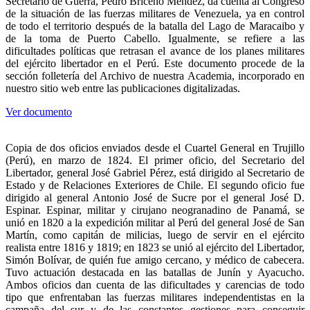
Secretario de Guerra, Pedro Briceño Méndez, da cuenta al Congreso
de la situación de las fuerzas militares de Venezuela, ya en control
de todo el territorio después de la batalla del Lago de Maracaibo y
de la toma de Puerto Cabello. Igualmente, se refiere a las
dificultades políticas que retrasan el avance de los planes militares
del ejército libertador en el Perú. Este documento procede de la
sección folletería del Archivo de nuestra Academia, incorporado en
nuestro sitio web entre las publicaciones digitalizadas.
Ver documento
Copia de dos oficios enviados desde el Cuartel General en Trujillo
(Perú), en marzo de 1824. El primer oficio, del Secretario del
Libertador, general José Gabriel Pérez, está dirigido al Secretario de
Estado y de Relaciones Exteriores de Chile. El segundo oficio fue
dirigido al general Antonio José de Sucre por el general José D.
Espinar. Espinar, militar y cirujano neogranadino de Panamá, se
unió en 1820 a la expedición militar al Perú del general José de San
Martín, como capitán de milicias, luego de servir en el ejército
realista entre 1816 y 1819; en 1823 se unió al ejército del Libertador,
Simón Bolívar, de quién fue amigo cercano, y médico de cabecera.
Tuvo actuación destacada en las batallas de Junín y Ayacucho.
Ambos oficios dan cuenta de las dificultades y carencias de todo
tipo que enfrentaban las fuerzas militares independentistas en la
campaña del sur y de las constantes gestiones para conseguir