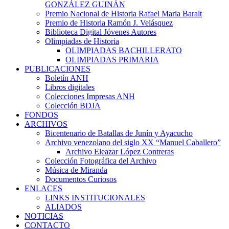
GONZÁLEZ GUINÁN
Premio Nacional de Historia Rafael Maria Baralt
Premio de Historia Ramón J. Velásquez
Biblioteca Digital Jóvenes Autores
Olimpiadas de Historia
OLIMPIADAS BACHILLERATO
OLIMPIADAS PRIMARIA
PUBLICACIONES
Boletín ANH
Libros digitales
Colecciones Impresas ANH
Colección BDJA
FONDOS
ARCHIVOS
Bicentenario de Batallas de Junín y Ayacucho
Archivo venezolano del siglo XX “Manuel Caballero”
Archivo Eleazar López Contreras
Colección Fotográfica del Archivo
Música de Miranda
Documentos Curiosos
ENLACES
LINKS INSTITUCIONALES
ALIADOS
NOTICIAS
CONTACTO