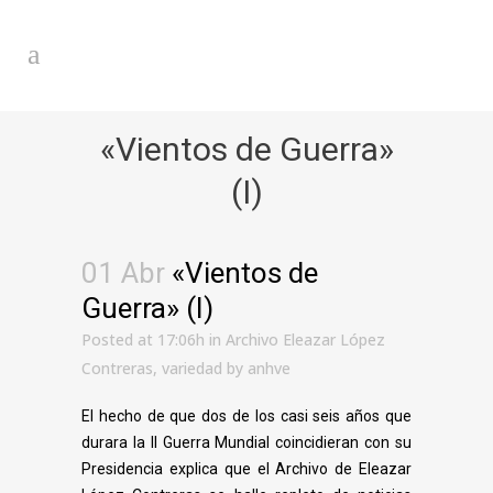
«Vientos de Guerra»
(I)
01 Abr
«Vientos de
Guerra» (I)
Posted at 17:06h
in
Archivo Eleazar López
Contreras
,
variedad
by
anhve
El hecho de que dos de los casi seis años que
durara la II Guerra Mundial coincidieran con su
Presidencia explica que el Archivo de Eleazar